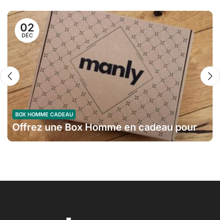
02
DÉC
BOX HOMME CADEAU
Offrez une Box Homme en cadeau pour
un Noël Mémorable