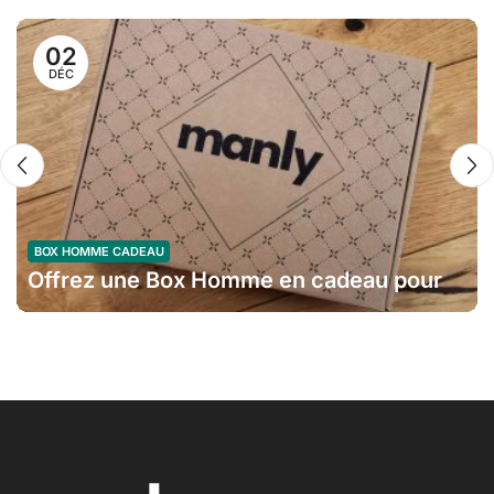
02
DÉC
BOX HOMME CADEAU
Offrez une Box Homme en cadeau pour
un Noël Mémorable